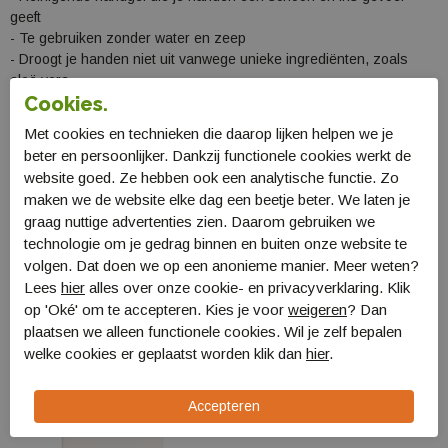
geeft
- Te gebruiken zonder water en zeep
- Droogt je handen niet uit vanwege unieke ingrediënten, zoals
aloë vera
Cookies.
- Handige kleine verpakking voor in de tas
Met cookies en technieken die daarop lijken helpen we je
beter en persoonlijker. Dankzij functionele cookies werkt de
website goed. Ze hebben ook een analytische functie. Zo
Specificaties
maken we de website elke dag een beetje beter. We laten je
Bestellen en Betalen
graag nuttige advertenties zien. Daarom gebruiken we
technologie om je gedrag binnen en buiten onze website te
Verzending en levering
volgen. Dat doen we op een anonieme manier. Meer weten?
Lees
hier
alles over onze cookie- en privacyverklaring. Klik
Retourneren
op 'Oké' om te accepteren. Kies je voor
weigeren
? Dan
plaatsen we alleen functionele cookies. Wil je zelf bepalen
Gerelateerde producten
welke cookies er geplaatst worden klik dan
hier
.