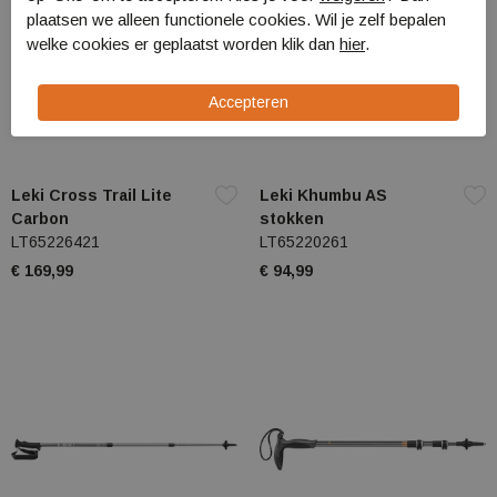
plaatsen we alleen functionele cookies. Wil je zelf bepalen
welke cookies er geplaatst worden klik dan
hier
.
Leki Cross Trail Lite
Leki Khumbu AS
Carbon
stokken
LT65226421
LT65220261
€ 169,99
€ 94,99