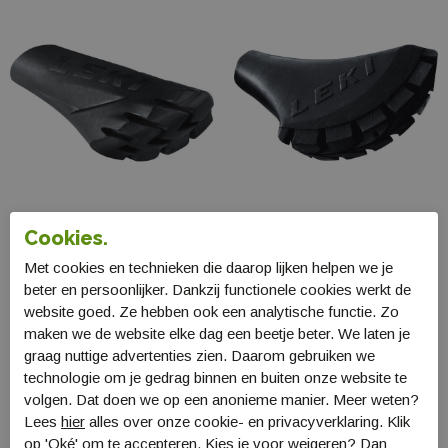
Cookies.
Leki Gummidop
Leki Gummidemper
Met cookies en technieken die daarop lijken helpen we je
Powergrip Pad
Walking
beter en persoonlijker. Dankzij functionele cookies werkt de
LA8824201-03
LA881800-103
website goed. Ze hebben ook een analytische functie. Zo
€ 11,99
€ 9,99
maken we de website elke dag een beetje beter. We laten je
graag nuttige advertenties zien. Daarom gebruiken we
technologie om je gedrag binnen en buiten onze website te
volgen. Dat doen we op een anonieme manier. Meer weten?
Lees
hier
alles over onze cookie- en privacyverklaring. Klik
op 'Oké' om te accepteren. Kies je voor
weigeren
? Dan