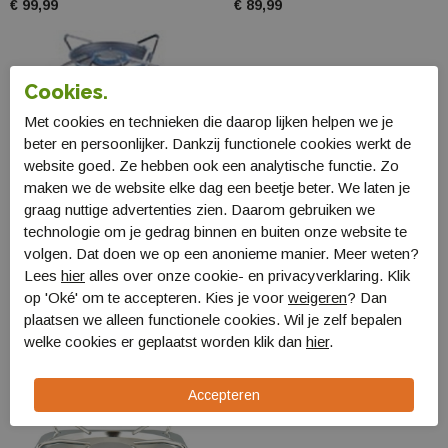
€ 99,99
€ 89,99
Cookies.
Met cookies en technieken die daarop lijken helpen we je
beter en persoonlijker. Dankzij functionele cookies werkt de
website goed. Ze hebben ook een analytische functie. Zo
maken we de website elke dag een beetje beter. We laten je
graag nuttige advertenties zien. Daarom gebruiken we
technologie om je gedrag binnen en buiten onze website te
volgen. Dat doen we op een anonieme manier. Meer weten?
Lees
hier
alles over onze cookie- en privacyverklaring. Klik
op 'Oké' om te accepteren. Kies je voor
weigeren
? Dan
Campingaz Enkele
Campingaz Camping
plaatsen we alleen functionele cookies. Wil je zelf bepalen
Brander R
Kitchen 2
welke cookies er geplaatst worden klik dan
hier
.
8827127
2000035521
€ 34,99
€ 84,99