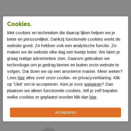
Cookies.
Met cookies en technieken die daarop lijken helpen we je
beter en persoonlijker. Dankzij functionele cookies werkt de
website goed. Ze hebben ook een analytische functie. Zo
maken we de website elke dag een beetje beter. We laten je
graag nuttige advertenties zien. Daarom gebruiken we
technologie om je gedrag binnen en buiten onze website te
volgen. Dat doen we op een anonieme manier. Meer weten?
Lees
hier
alles over onze cookie- en privacyverklaring. Klik
op 'Oké' om te accepteren. Kies je voor
weigeren
? Dan
Gimeg 30m Kabel Cee
Gimeg Stekker CEE
plaatsen we alleen functionele cookies. Wil je zelf bepalen
verlengkabel
4638201
welke cookies er geplaatst worden klik dan
hier
.
4631930
€ 4,99
€ 64,99