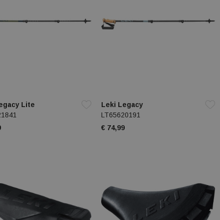
egacy Lite
Leki Legacy
21841
LT65620191
9
€ 74,99