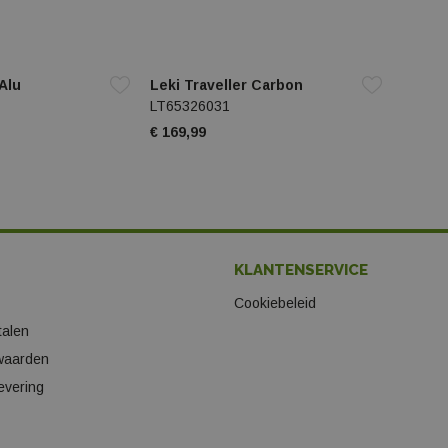
 Alu
Leki Traveller Carbon
LT65326031
€ 169,99
KLANTENSERVICE
Cookiebeleid
talen
waarden
evering