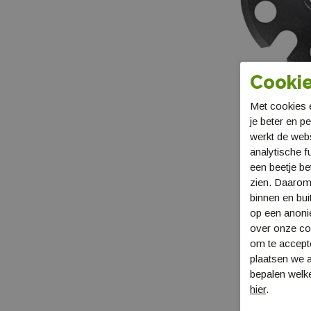
Cookie
Met cookies e
Leki Touring 
je beter en p
black
werkt de web
LA8575001-03
analytische f
€ 9,99
een beetje be
zien. Daarom
binnen en bui
op een anon
over onze coo
om te accept
plaatsen we a
bepalen welke
hier
.