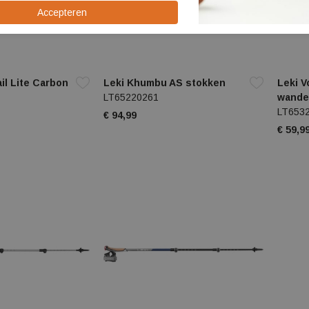
il Lite Carbon
Leki Khumbu AS stokken
Leki V
LT65220261
wande
LT653
€ 94,99
€ 59,9