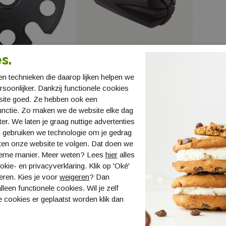
s.
n technieken die daarop lijken helpen we
Basket 95 mm
Leki Gummid. Trekking Pad
Leki 
ersoonlijker. Dankzij functionele cookies
Paar
Pad
site goed. Ze hebben ook een
LA8821101-04
LA882
unctie. Zo maken we de website elke dag
€ 7,95
€ 11,9
ter. We laten je graag nuttige advertenties
 gebruiken we technologie om je gedrag
ten onze website te volgen. Dat doen we
ieme manier. Meer weten? Lees
hier
alles
kie- en privacyverklaring. Klik op 'Oké'
eren. Kies je voor
weigeren
? Dan
lleen functionele cookies. Wil je zelf
 cookies er geplaatst worden klik dan