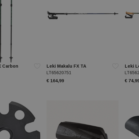
X Carbon
Leki Makalu FX TA
Leki L
LT65620751
LT656
€ 164,99
€ 74,9