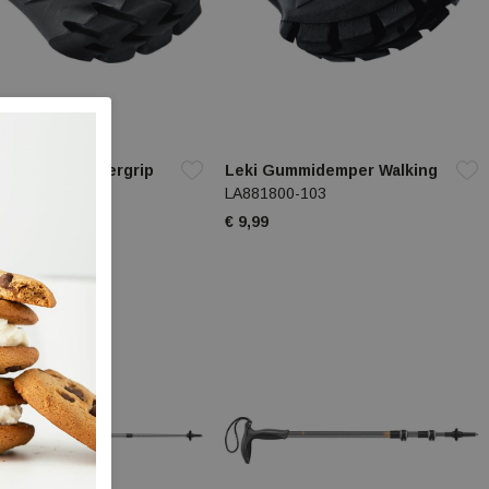
Gummidop Powergrip
Leki Gummidemper Walking
LA881800-103
4201-03
€ 9,99
9