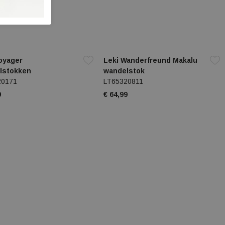
oyager
Leki Wanderfreund Makalu
lstokken
wandelstok
20171
LT65320811
9
€ 64,99