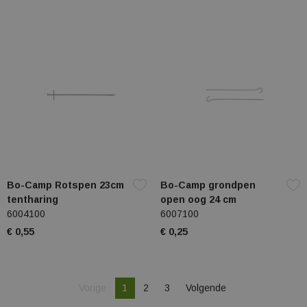
Bo-Camp Rotspen 23cm
Bo-Camp grondpen
tentharing
open oog 24 cm
6004100
6007100
€ 0,55
€ 0,25
Je bent op pagina
Pagina
Vorige
1
2
3
Volgende
Pagina