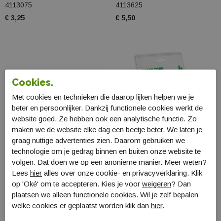
4113075
4113625
€ 3,25
€ 5,50
Cookies.
Met cookies en technieken die daarop lijken helpen we je
beter en persoonlijker. Dankzij functionele cookies werkt de
website goed. Ze hebben ook een analytische functie. Zo
maken we de website elke dag een beetje beter. We laten je
graag nuttige advertenties zien. Daarom gebruiken we
technologie om je gedrag binnen en buiten onze website te
volgen. Dat doen we op een anonieme manier. Meer weten?
Bo-Camp Boogstok
Bo-Camp Elastiek voor
Lees
hier
alles over onze cookie- en privacyverklaring. Klik
fibergl 11mm 5,4m
boogstokken
op 'Oké' om te accepteren. Kies je voor
weigeren
? Dan
4115554
4115560
plaatsen we alleen functionele cookies. Wil je zelf bepalen
€ 24,50
€ 12,99
welke cookies er geplaatst worden klik dan
hier
.