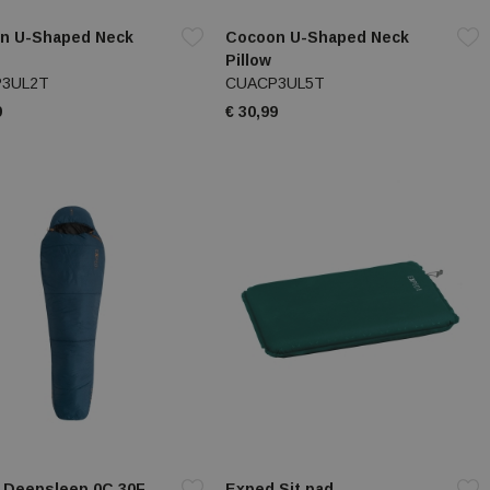
n U-Shaped Neck
Cocoon U-Shaped Neck
Pillow
3UL2T
CUACP3UL5T
9
€ 30,99
 Deepsleep 0C 30F
Exped Sit pad