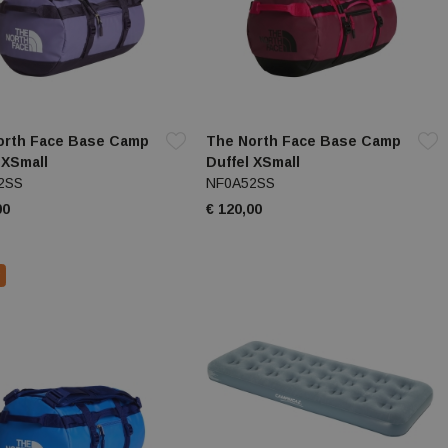
orth Face Base Camp
The North Face Base Camp
 XSmall
Duffel XSmall
2SS
NF0A52SS
00
€ 120,00