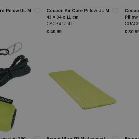
re Pillow UL M
Cocoon Air Core Pillow UL M
Cocoo
m
43 × 34 x 11 cm
Pillow
CACP4-UL4T
CUACP
€ 40,99
€ 30,9
 waslijn 150
Exped Ultra 3R M slaapmat
Exped