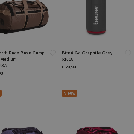
orth Face Base Camp
BiteX Go Graphite Grey
l Medium
61018
2SA
€ 29,99
00
Nieuw