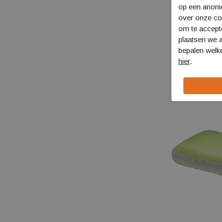
op een anon
over onze coo
om te accept
Leki Makalu F
plaatsen we a
LT65620621
bepalen welke
€ 194,99
hier
.