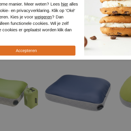
ieme manier. Meer weten? Lees
hier
alles
kie- en privacyverklaring. Klik op 'Oké'
eren. Kies je voor
weigeren
? Dan
X Carbon
Leki Makalu FX TA
Leki L
lleen functionele cookies. Wil je zelf
LT65620751
LT656
 cookies er geplaatst worden klik dan
€ 164,99
€ 74,9