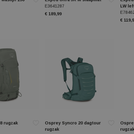
E3641287
LW lef
E7846
€ 189,99
€ 119,
8 rugzak
Osprey Syncro 20 dagtour
Ospre
rugzak
rugza