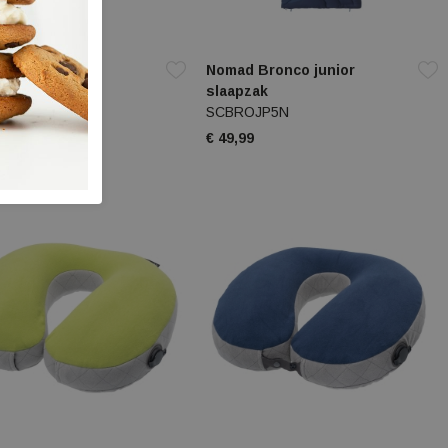
egacy Lite
Nomad Bronco junior
21841
slaapzak
SCBROJP5N
9
€ 49,99