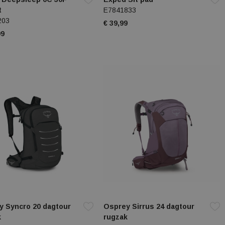
t
E7841833
203
€ 39,99
99
y Syncro 20 dagtour
Osprey Sirrus 24 dagtour
k
rugzak