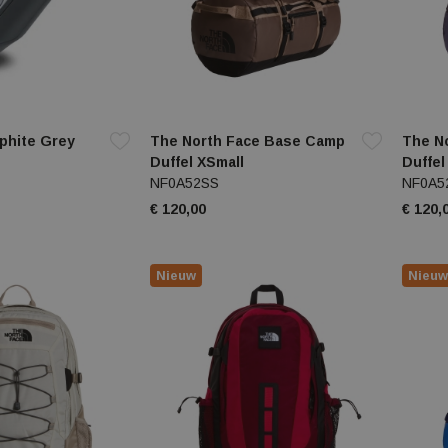
phite Grey
The North Face Base Camp
The N
Duffel XSmall
Duffel
NF0A52SS
NF0A5
€ 120,00
€ 120,
Nieuw
Nieuw