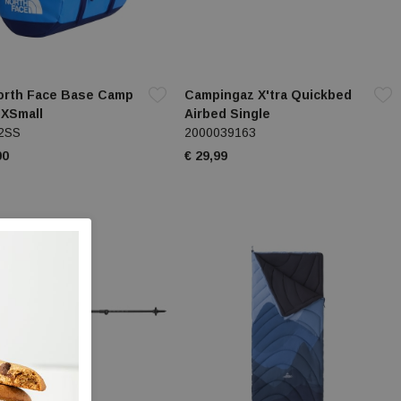
orth Face Base Camp
Campingaz X'tra Quickbed
 XSmall
Airbed Single
2SS
2000039163
00
€ 29,99