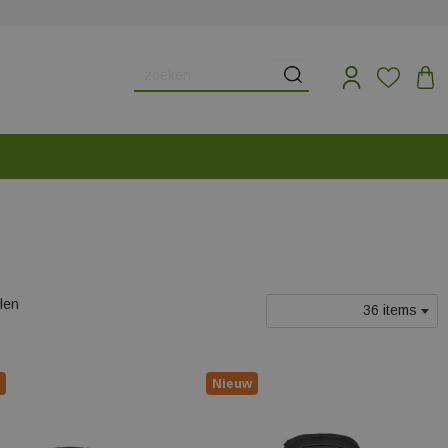
elen
36 items
Nieuw