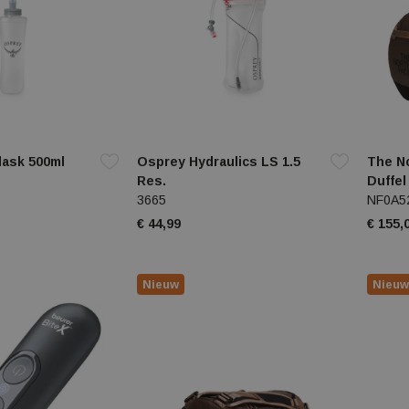
lask 500ml
Osprey Hydraulics LS 1.5
The N
Res.
Duffe
3665
NF0A5
€ 44,99
€ 155,
Nieuw
Nieuw