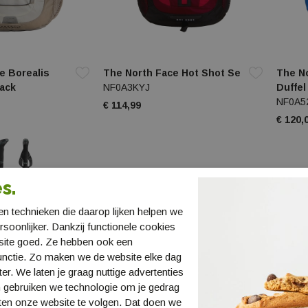
e Borealis
The North Face Hot Shot Se
The N
ack
NF0A3KYJ
Duffel
NF0A5
€ 114,99
€ 120,
s.
n technieken die daarop lijken helpen we
ersoonlijker. Dankzij functionele cookies
site goed. Ze hebben ook een
unctie. Zo maken we de website elke dag
ter. We laten je graag nuttige advertenties
 gebruiken we technologie om je gedrag
ten onze website te volgen. Dat doen we