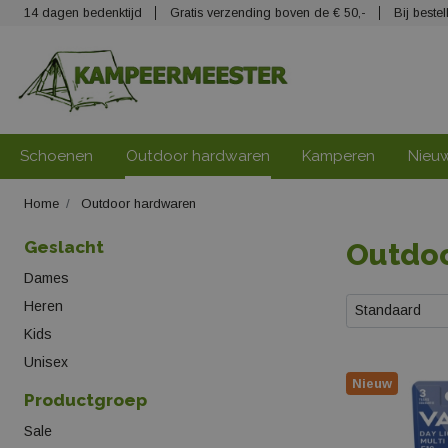
14 dagen bedenktijd
Gratis verzending boven de € 50,-
Bij best
Schoenen
Outdoor hardwaren
Kamperen
Nieu
Home
Outdoor hardwaren
Geslacht
Outdo
Dames
Heren
Standaard
Kids
Unisex
Nieuw
Productgroep
Sale