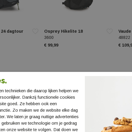
 24 dagtour
Osprey Hikelite 18
Vaude
3600
48822
€ 99,99
€ 109,
s.
n technieken die daarop lijken helpen we
ersoonlijker. Dankzij functionele cookies
site goed. Ze hebben ook een
unctie. Zo maken we de website elke dag
ter. We laten je graag nuttige advertenties
 gebruiken we technologie om je gedrag
ten onze website te volgen. Dat doen we