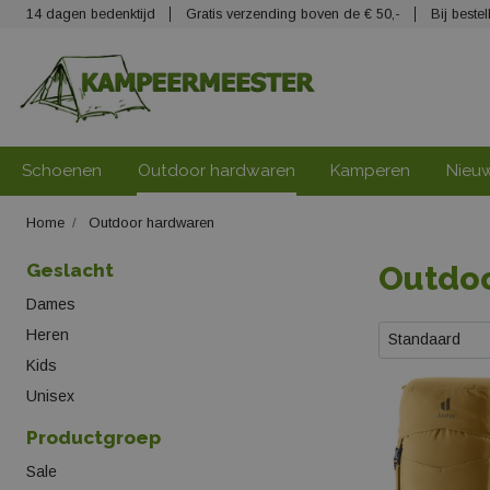
14 dagen bedenktijd
Gratis verzending boven de € 50,-
Bij best
Schoenen
Outdoor hardwaren
Kamperen
Nieu
Home
Outdoor hardwaren
Geslacht
Outdo
Dames
Heren
Standaard
Kids
Unisex
Productgroep
Sale