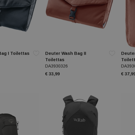
ag I Toilettas
Deuter Wash Bag II
Deute
Toilettas
Toilet
DA3930326
DA393
€ 33,99
€ 37,9