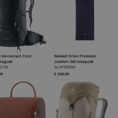
 Aircontact Core
Nomad Orion Premium
 rugzak
comfort 260 slaapzak
0726
SLOP26R5N
99
€ 249,99