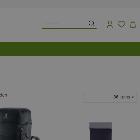
elen
36 items