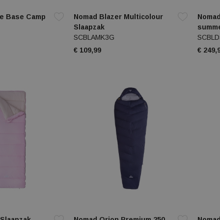
ce Base Camp
Nomad Blazer Multicolour
Nomad
Slaapzak
summe
SCBLAMK3G
SCBLD
€ 109,99
€ 249,
 Slaapzak
Nomad Orion Premium 250
Nomad