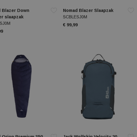
 Blazer Down
Nomad Blazer Slaapzak
r slaapzak
SCBLESJ0M
SJ0M
€ 99,99
99
 Orion Premium 350
Jack Wolfskin Velocity 20