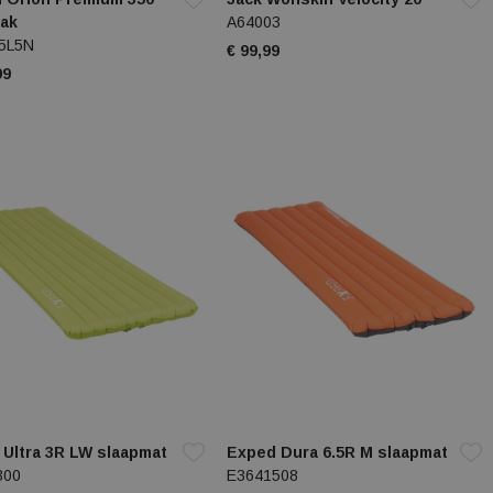
zak
A64003
5L5N
€ 99,99
99
Ultra 3R LW slaapmat
Exped Dura 6.5R M slaapmat
300
E3641508