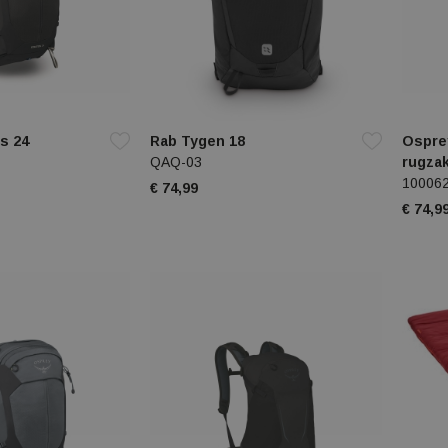
s 24
Rab Tygen 18
Osprey
QAQ-03
rugza
10006
€ 74,99
€ 74,9