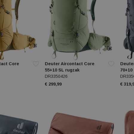
tact Core
Deuter Aircontact Core
Deuter
55+10 SL rugzak
70+10
DR3350426
DR335
€ 299,99
€ 319,