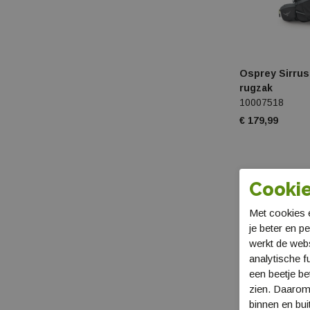
Osprey Sirrus
rugzak
10007518
€ 179,99
Cookie
Met cookies e
je beter en p
werkt de web
analytische f
een beetje be
zien. Daarom
binnen en bui