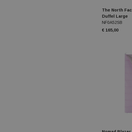
The North Fa
Duffel Large
NF0A52SB
€ 165,00
Nomad Blazer