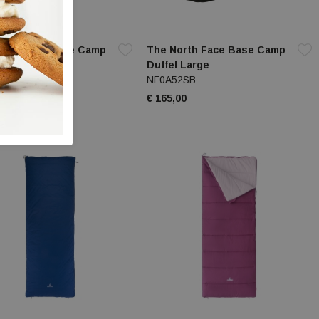
orth Face Base Camp
The North Face Base Camp
 Large
Duffel Large
2SB
NF0A52SB
00
€ 165,00