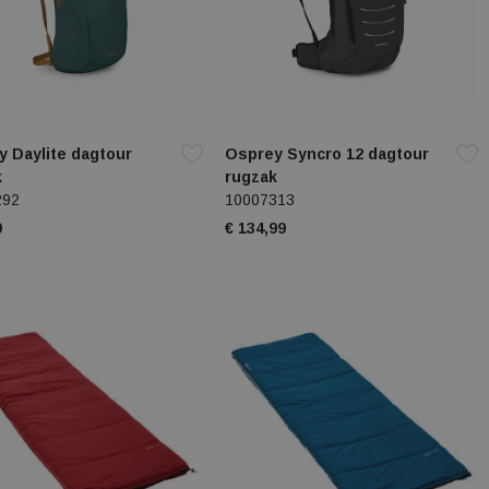
 Daylite dagtour
Osprey Syncro 12 dagtour
k
rugzak
292
10007313
9
€ 134,99