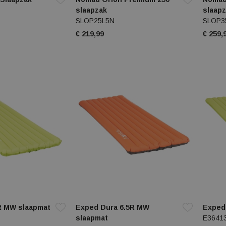
slaapzak
slaap
SLOP25L5N
SLOP3
€ 219,99
€ 259,
R MW slaapmat
Exped Dura 6.5R MW
Exped 
slaapmat
E3641