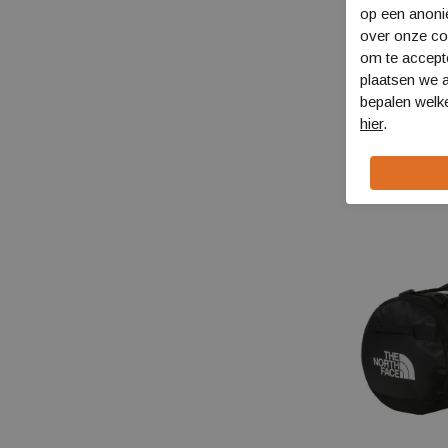
op een anon
over onze coo
om te accept
Helly Hansen 
plaatsen we a
Duffel M
bepalen welke
67441
hier
.
€ 99,99