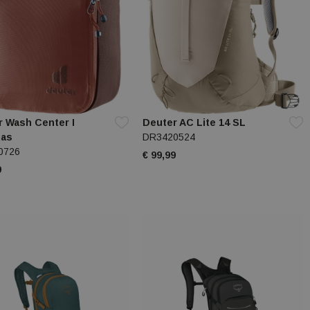
r Wash Center I
Deuter AC Lite 14 SL
tas
DR3420524
0726
€ 99,99
9