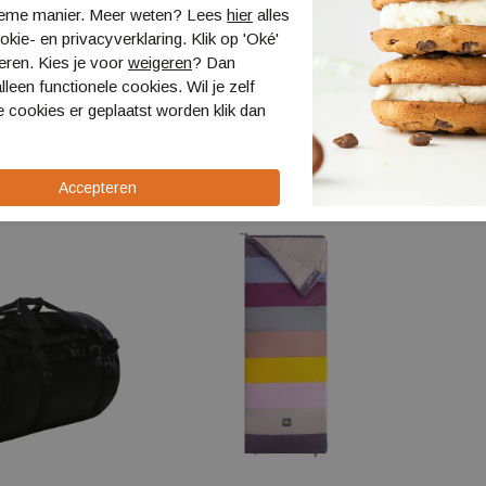
ieme manier. Meer weten? Lees
hier
alles
kie- en privacyverklaring. Klik op 'Oké'
eren. Kies je voor
weigeren
? Dan
H/H Scout
Witeblaze Opvouwbare Alu
The N
lleen functionele cookies. Wil je zelf
zitflap
Duffel
 cookies er geplaatst worden klik dan
1112257
NF0A5
€ 2,99
€ 165,