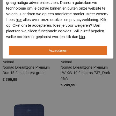
graag nuttige advertenties zien. Daarom gebruiken we
technologie om je gedrag binnen en buiten onze website te
volgen. Dat doen we op een anonieme manier. Meer weten?
Lees
hier
alles over onze cookie- en privacyverklaring. Klik
op 'Oké' om te accepteren. Kies je voor
weigeren
? Dan
plaatsen we alleen functionele cookies. Wil je zelf bepalen
welke cookies er geplaatst worden klik dan
hier
.
Nomad
Nomad
Nomad Dreamzone Premium
Nomad Dreamzone Premium
Duo 15.0 mat forest green
LW XW 10.0 matras 737_Dark
navy
€ 369,99
€ 209,99