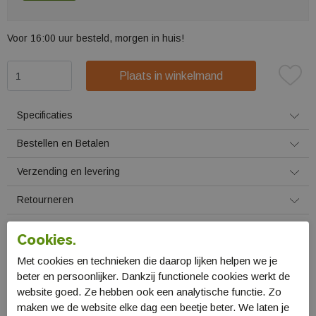
Voor 16:00 uur besteld, morgen in huis!
Plaats in winkelmand
Specificaties
Bestellen en Betalen
Verzending en levering
Retourneren
Gerelateerde producten
Cookies.
Met cookies en technieken die daarop lijken helpen we je
beter en persoonlijker. Dankzij functionele cookies werkt de
website goed. Ze hebben ook een analytische functie. Zo
maken we de website elke dag een beetje beter. We laten je