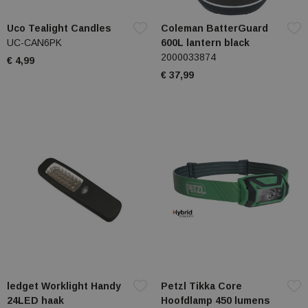
Uco Tealight Candles
Coleman BatterGuard
UC-CAN6PK
600L lantern black
2000033874
€ 4,99
€ 37,99
ledget Worklight Handy
Petzl Tikka Core
24LED haak
Hoofdlamp 450 lumens