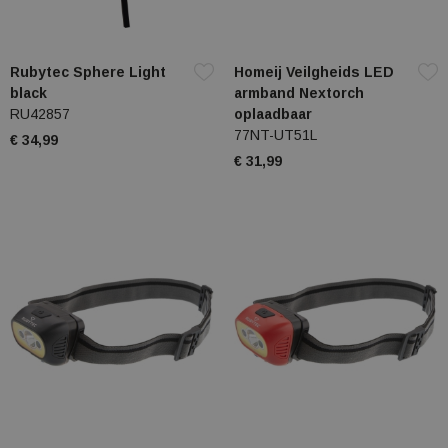
Rubytec Sphere Light
Homeij Veilgheids LED
black
armband Nextorch
RU42857
oplaadbaar
77NT-UT51L
€ 34,99
€ 31,99