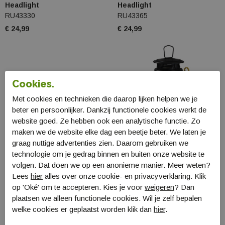
Headlight
Headlight
RU43330
RU43365
€ 24,99
€ 24,99
Cookies.
Met cookies en technieken die daarop lijken helpen we je
beter en persoonlijker. Dankzij functionele cookies werkt de
website goed. Ze hebben ook een analytische functie. Zo
maken we de website elke dag een beetje beter. We laten je
graag nuttige advertenties zien. Daarom gebruiken we
technologie om je gedrag binnen en buiten onze website te
volgen. Dat doen we op een anonieme manier. Meer weten?
Lees
hier
alles over onze cookie- en privacyverklaring. Klik
Nebo Davinci 2000
Bo-Camp IND
op 'Oké' om te accepteren. Kies je voor
weigeren
? Dan
oplaadbare zaklamp
Stormlantaarn Hoyt LED
plaatsen we alleen functionele cookies. Wil je zelf bepalen
NEB-FLT-0020-G
25cm
welke cookies er geplaatst worden klik dan
hier
.
5818849
€ 69,99