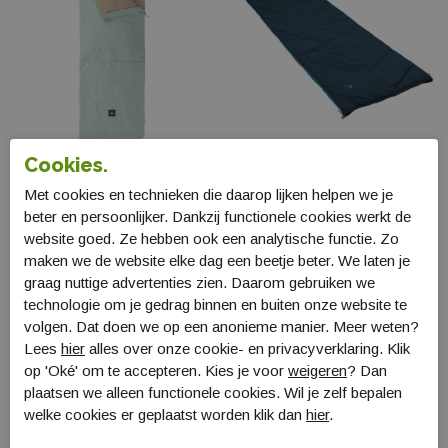
Cookies.
Met cookies en technieken die daarop lijken helpen we je
Nomad Blazer Slaapzak
Vaude Navajo 100 II SYN
beter en persoonlijker. Dankzij functionele cookies werkt de
SCBLESJ0M
45791 334
website goed. Ze hebben ook een analytische functie. Zo
€ 99,99
€ 99,99
maken we de website elke dag een beetje beter. We laten je
graag nuttige advertenties zien. Daarom gebruiken we
technologie om je gedrag binnen en buiten onze website te
volgen. Dat doen we op een anonieme manier. Meer weten?
Lees
hier
alles over onze cookie- en privacyverklaring. Klik
op 'Oké' om te accepteren. Kies je voor
weigeren
? Dan
plaatsen we alleen functionele cookies. Wil je zelf bepalen
welke cookies er geplaatst worden klik dan
hier
.