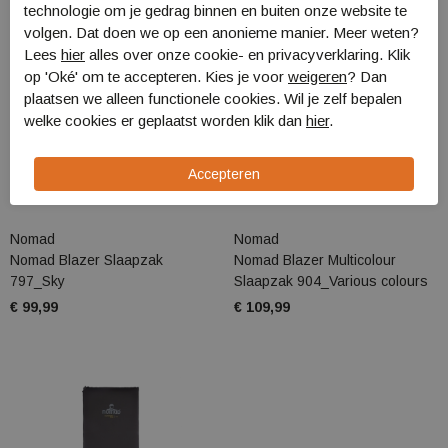
technologie om je gedrag binnen en buiten onze website te
volgen. Dat doen we op een anonieme manier. Meer weten?
Lees
hier
alles over onze cookie- en privacyverklaring. Klik
op 'Oké' om te accepteren. Kies je voor
weigeren
? Dan
plaatsen we alleen functionele cookies. Wil je zelf bepalen
welke cookies er geplaatst worden klik dan
hier
.
Nomad
Nomad
Nomad Blazer Slaapzak
Nomad Blazer Multicolour
797_Sky
Slaapzak 904_Various colours
€ 99,99
€ 109,99