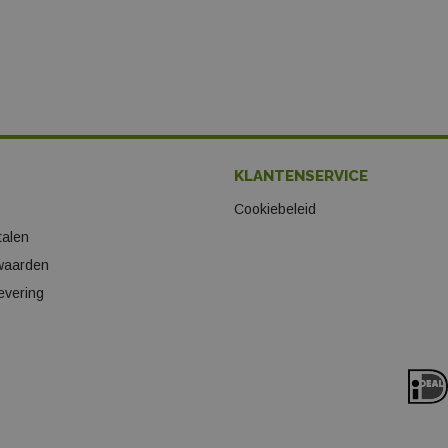
KLANTENSERVICE
Cookiebeleid
talen
waarden
evering