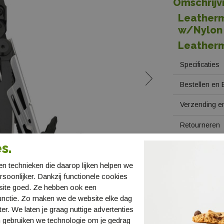
Omschrijv
Leatherm
w/Nylon
Leatherm
Specificaties
Bestellen en 
Verzending en
Retourneren
s.
n technieken die daarop lijken helpen we
ersoonlijker. Dankzij functionele cookies
site goed. Ze hebben ook een
unctie. Zo maken we de website elke dag
ter. We laten je graag nuttige advertenties
 gebruiken we technologie om je gedrag