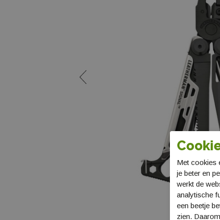
Cookie
Met cookies e
je beter en p
werkt de web
analytische f
een beetje be
zien. Daarom