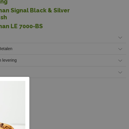
ing
an Signal Black & Silver
 sh
an LE 7000-BS
Betalen
 levering