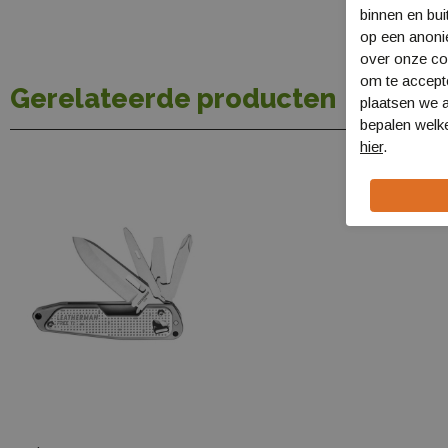
binnen en bui
op een anon
over onze coo
om te accept
Gerelateerde producten
plaatsen we a
bepalen welke
hier
.