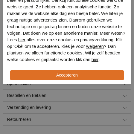
beter en persoonlijker. Dankzij functionele cookies werkt de
One Size
website goed. Ze hebben ook een analytische functie. Zo
maken we de website elke dag een beetje beter. We laten je
graag nuttige advertenties zien. Daarom gebruiken we
Voor 16:00 uur besteld, morgen in huis!
technologie om je gedrag binnen en buiten onze website te
volgen. Dat doen we op een anonieme manier. Meer weten?
Lees
hier
alles over onze cookie- en privacyverklaring. Klik
Plaats in winkelmand
op 'Oké' om te accepteren. Kies je voor
weigeren
? Dan
Omschrijving
plaatsen we alleen functionele cookies. Wil je zelf bepalen
welke cookies er geplaatst worden klik dan
hier
.
Leerentveld Vrijetijd Paraplu
Leerentveld Vrijetijd LGF-402
Specificaties
Bestellen en Betalen
Verzending en levering
Retourneren