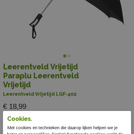
Leerentveld Vrijetijd
Paraplu Leerentveld
Vrijetijd
Leerentveld Vrijetijd LGF-402
€ 18,99
Cookies.
Selecteer maat
Met cookies en technieken die daarop lijken helpen we je