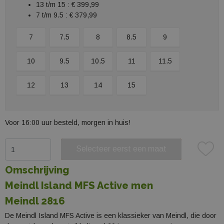
13 t/m 15 :
€ 399,99
7 t/m 9.5 :
€ 379,99
7
7.5
8
8.5
9
10
9.5
10.5
11
11.5
12
13
14
15
Voor 16:00 uur besteld, morgen in huis!
Selecteer eerst een maat
Plaats in winkelmand
Omschrijving
Meindl Island MFS Active men
Meindl 2816
De Meindl Island MFS Active is een klassieker van Meindl, die door