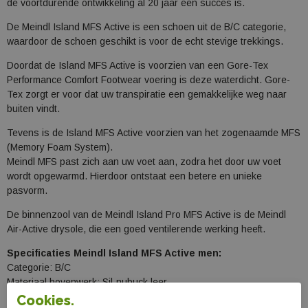
de voortdurende ontwikkeling al 20 jaar een succes is.
De Meindl Island MFS Active is een schoen uit de B/C categorie,
waardoor de schoen geschikt is voor de echt stevige trekkings.
Doordat de Island MFS Active is voorzien van een Gore-Tex
Performance Comfort Footwear voering is deze waterdicht. Gore-
Tex zorgt er voor dat uw transpiratie een gemakkelijke weg naar
buiten vindt.
Tevens is de Island MFS Active voorzien van het zogenaamde MFS
(Memory Foam System).
Meindl MFS past zich aan uw voet aan, zodra het door uw voet
wordt opgewarmd. Hierdoor ontstaat een betere en unieke
pasvorm.
De binnenzool van de Meindl Island Pro MFS Active is de Meindl
Air-Active drysole, die een goed ventilerende werking heeft.
Specificaties
Meindl Island MFS Active men
:
Categorie: B/C
Materiaal bovenwerk: Sil-nubuck leer
Materiaal voering: Gore-Tex Performance Comfort Footwear
Cookies.