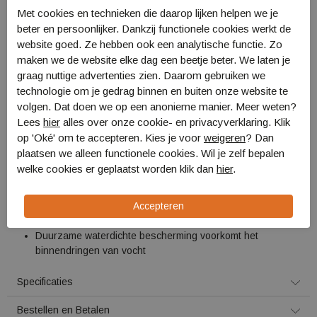
Voetbed: Air-Active Soft Print drysole
Met cookies en technieken die daarop lijken helpen we je
Zool: Meindl Multigriff van Vibram
beter en persoonlijker. Dankzij functionele cookies werkt de
Gewicht: 700 gram (maat 4,5)
website goed. Ze hebben ook een analytische functie. Zo
maken we de website elke dag een beetje beter. We laten je
graag nuttige advertenties zien. Daarom gebruiken we
GORE-TEX® Performance Comfort Footwear
is gemiddeld
technologie om je gedrag binnen en buiten onze website te
geïsoleerd voor droge en comfortabele voeten bij een breed scala
volgen. Dat doen we op een anonieme manier. Meer weten?
aan buitenactiviteiten en weersomstandigheden.
Lees
hier
alles over onze cookie- en privacyverklaring. Klik
Grootste pluspunten
op 'Oké' om te accepteren. Kies je voor
weigeren
? Dan
plaatsen we alleen functionele cookies. Wil je zelf bepalen
Gemiddeld geïsoleerd voor koele tot veranderende
welke cookies er geplaatst worden klik dan
hier
.
omstandigheden
Optimale combinatie van ademend vermogen en isolatie om
de voeten warm en droog te houden, zelfs bij onverwachte
weersveranderingen
Duurzame waterdichte bescherming voorkomt het
binnendringen van vocht
Specificaties
Bestellen en Betalen