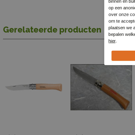
binnen en bui
op een anon
over onze coo
om te accept
Gerelateerde producten
plaatsen we a
bepalen welke
hier
.