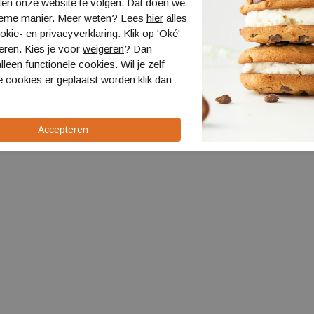
ten onze website te volgen. Dat doen we
ieme manier. Meer weten? Lees
hier
alles
kie- en privacyverklaring. Klik op 'Oké'
eren. Kies je voor
weigeren
? Dan
lleen functionele cookies. Wil je zelf
 cookies er geplaatst worden klik dan