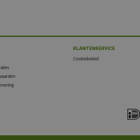
KLANTENSERVICE
Cookiebeleid
talen
waarden
evering