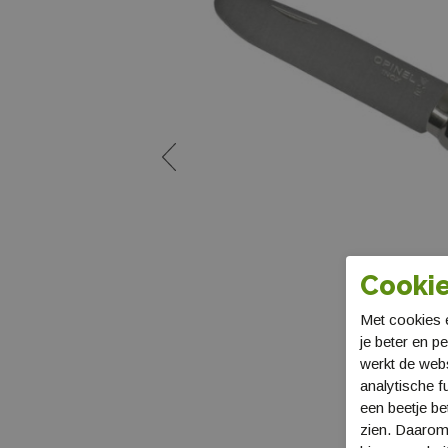
Cookie
Met cookies e
je beter en p
werkt de web
analytische f
een beetje be
zien. Daarom