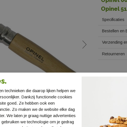
Opinel 00
Opinel 5
Specificaties
Bestellen en 
Verzending en
Retourneren
s.
n technieken die daarop lijken helpen we
ersoonlijker. Dankzij functionele cookies
site goed. Ze hebben ook een
unctie. Zo maken we de website elke dag
ter. We laten je graag nuttige advertenties
 gebruiken we technologie om je gedrag