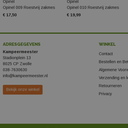
Opinel
Opinel
Opinel 009 Roestvrij zakmes
Opinel 010 Roestvrij zakmes
€ 17,50
€ 19,99
ADRESGEGEVENS
WINKEL
Kampeermeester
Contact
Stadionplein 13
Bestellen en Be
8025 CP Zwolle
038-7630630
Algemene Voor
info@kampeermeester.nl
Verzending en l
Retourneren
Bekijk onze winkel
Privacy