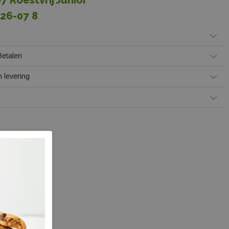
7 Roestvrij Junior
126-07 8
Betalen
 levering