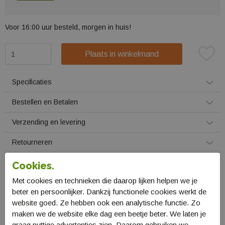
Voor 16:00 uur besteld, morgen in huis!
Plaats in winkelmand
Specificaties
Bestellen en Betalen
Verzending en levering
Retourneren
Cookies.
Gerelateerde producten
Met cookies en technieken die daarop lijken helpen we je
beter en persoonlijker. Dankzij functionele cookies werkt de
website goed. Ze hebben ook een analytische functie. Zo
maken we de website elke dag een beetje beter. We laten je
graag nuttige advertenties zien. Daarom gebruiken we