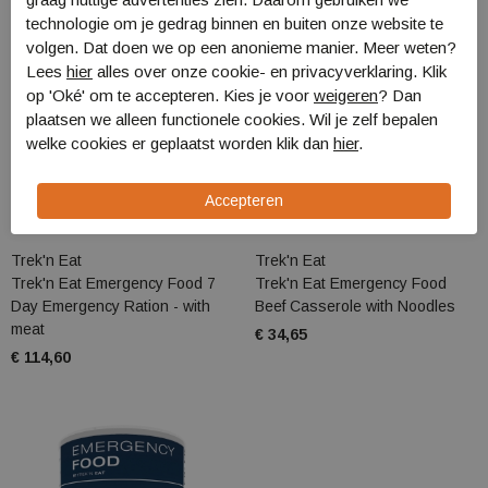
technologie om je gedrag binnen en buiten onze website te
volgen. Dat doen we op een anonieme manier. Meer weten?
Lees
hier
alles over onze cookie- en privacyverklaring. Klik
op 'Oké' om te accepteren. Kies je voor
weigeren
? Dan
plaatsen we alleen functionele cookies. Wil je zelf bepalen
welke cookies er geplaatst worden klik dan
hier
.
Trek'n Eat
Trek'n Eat
Trek'n Eat Emergency Food 7
Trek'n Eat Emergency Food
Day Emergency Ration - with
Beef Casserole with Noodles
meat
€ 34,65
€ 114,60