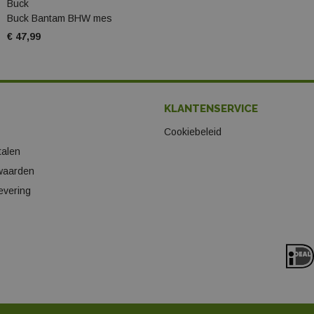
Buck
Buck Bantam BHW mes
€ 47,99
KLANTENSERVICE
Cookiebeleid
talen
waarden
evering