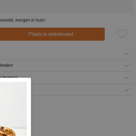
besteld, morgen in huis!
Plaats in winkelmand
Betalen
 levering