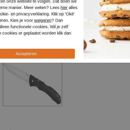
ten onze website te volgen. Dat doen we
ieme manier. Meer weten? Lees
hier
alles
kie- en privacyverklaring. Klik op 'Oké'
eren. Kies je voor
weigeren
? Dan
lleen functionele cookies. Wil je zelf
 cookies er geplaatst worden klik dan