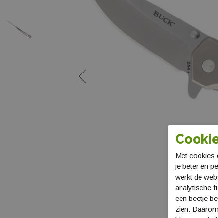
Cookie
Met cookies e
je beter en p
werkt de web
analytische f
een beetje be
zien. Daarom