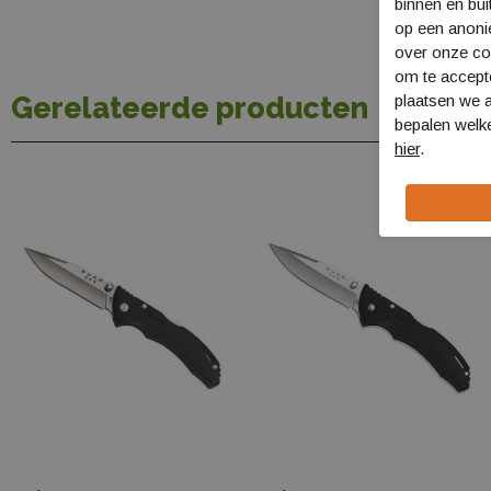
binnen en bui
op een anon
over onze coo
om te accept
Gerelateerde producten
plaatsen we a
bepalen welke
hier
.