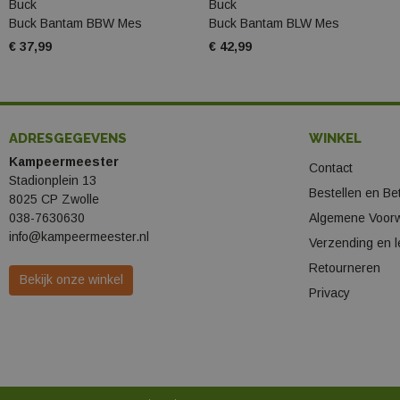
Buck
Buck
Buck Bantam BBW Mes
Buck Bantam BLW Mes
€ 37,99
€ 42,99
ADRESGEGEVENS
WINKEL
Kampeermeester
Contact
Stadionplein 13
Bestellen en Be
8025 CP Zwolle
038-7630630
Algemene Voor
info@kampeermeester.nl
Verzending en l
Retourneren
Bekijk onze winkel
Privacy