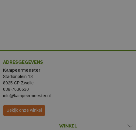
ADRESGEGEVENS
Kampeermeester
Stadionplein 13
8025 CP Zwolle
038-7630630
info@kampeermeester.nl
Bekijk onze winkel
WINKEL