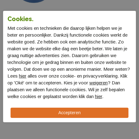
Cookies.
Brunner Vinis kunststof
emmer 14l
Met cookies en technieken die daarop lijken helpen we je
1176310
beter en persoonlijker. Dankzij functionele cookies werkt de
€ 9,99
website goed. Ze hebben ook een analytische functie. Zo
maken we de website elke dag een beetje beter. We laten je
graag nuttige advertenties zien. Daarom gebruiken we
technologie om je gedrag binnen en buiten onze website te
volgen. Dat doen we op een anonieme manier. Meer weten?
Lees
hier
alles over onze cookie- en privacyverklaring. Klik
op 'Oké' om te accepteren. Kies je voor
weigeren
? Dan
plaatsen we alleen functionele cookies. Wil je zelf bepalen
welke cookies er geplaatst worden klik dan
hier
.