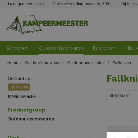
14 dagen bedenktijd
Gratis verzending boven de € 50,-
Bij best
Schoenen
Outdoor hardwaren
Kamperen
Nieu
Home
Outdoor hardwaren
Outdoor accessoires
Fallkniven
Fallkn
Gefilterd op:
Fallkniven
Standaard
Wis selectie
Productgroep
Outdoor accessoires
1