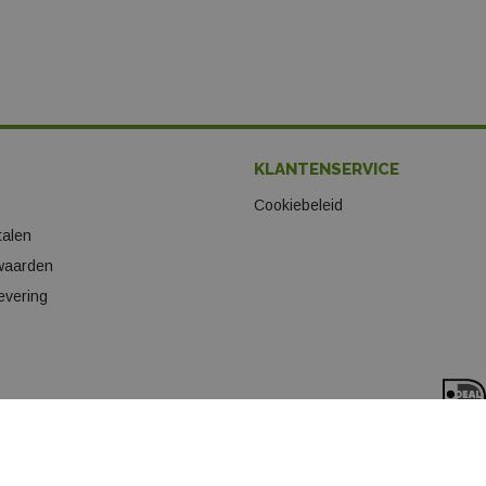
KLANTENSERVICE
Cookiebeleid
talen
waarden
evering