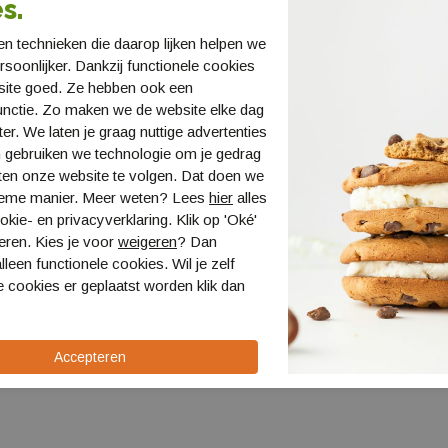
s.
n technieken die daarop lijken helpen we
ersoonlijker. Dankzij functionele cookies
site goed. Ze hebben ook een
unctie. Zo maken we de website elke dag
ter. We laten je graag nuttige advertenties
 gebruiken we technologie om je gedrag
ten onze website te volgen. Dat doen we
ieme manier. Meer weten? Lees
hier
alles
etstone
kie- en privacyverklaring. Klik op 'Oké'
ond/Cerami
eren. Kies je voor
weigeren
? Dan
lleen functionele cookies. Wil je zelf
 cookies er geplaatst worden klik dan