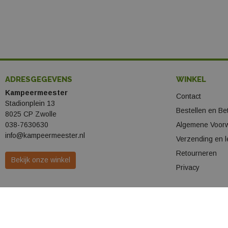
Fallkniven
Homeij
Leatherman
Leerentveld vrijetijd
ADRESGEGEVENS
WINKEL
Kampeermeester
Contact
Leki
Stadionplein 13
Bestellen en Be
8025 CP Zwolle
Lenco
038-7630630
Algemene Voor
info@kampeermeester.nl
Verzending en l
Mora
Retourneren
Bekijk onze winkel
Opinel
Privacy
Travelsafe
Varta
Victorinox