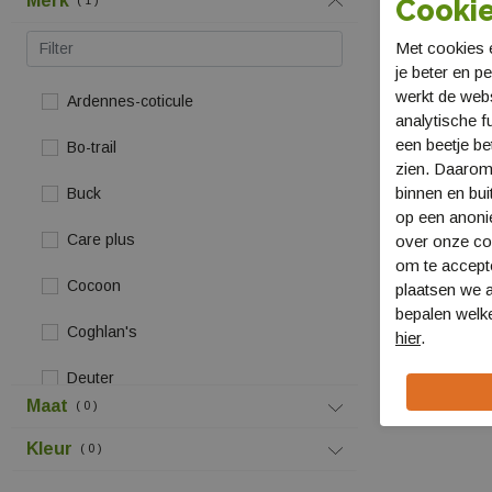
Merk
Cookie
Met cookies e
je beter en p
werkt de web
Ardennes-coticule
analytische f
een beetje be
Bo-trail
zien. Daarom
binnen en bui
Buck
op een anon
Fallkniven Wh
Care plus
over onze coo
25x75mm Diam
om te accept
FK DC3
Cocoon
plaatsen we a
€ 17,95
bepalen welke
Coghlan's
hier
.
Deuter
Maat
0
Eton
Kleur
0
Eurotrail