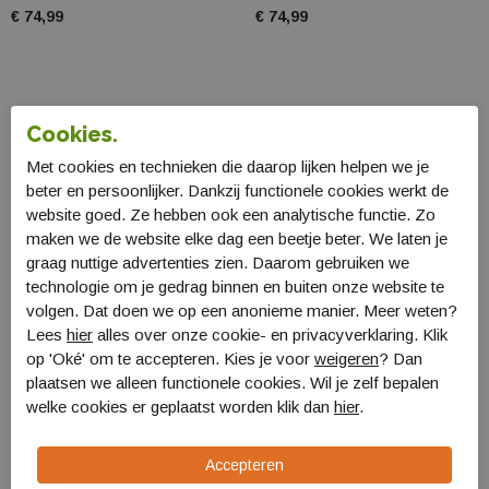
€ 74,99
€ 74,99
Cookies.
Met cookies en technieken die daarop lijken helpen we je
beter en persoonlijker. Dankzij functionele cookies werkt de
website goed. Ze hebben ook een analytische functie. Zo
maken we de website elke dag een beetje beter. We laten je
graag nuttige advertenties zien. Daarom gebruiken we
technologie om je gedrag binnen en buiten onze website te
volgen. Dat doen we op een anonieme manier. Meer weten?
Lees
hier
alles over onze cookie- en privacyverklaring. Klik
Leki Khumbu AS
Leki Traveller Alu
op 'Oké' om te accepteren. Kies je voor
weigeren
? Dan
stokken
LT65326011
plaatsen we alleen functionele cookies. Wil je zelf bepalen
LT65220261
€ 119,99
welke cookies er geplaatst worden klik dan
hier
.
€ 94,99