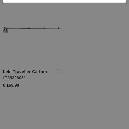
Leki Traveller Carbon
LT65326031
€ 169,99