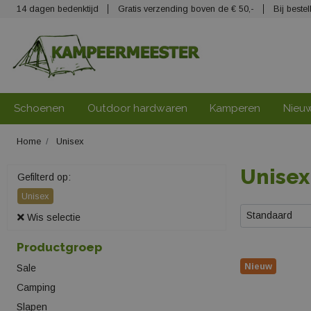
14 dagen bedenktijd
Gratis verzending boven de € 50,-
Bij best
Schoenen
Outdoor hardwaren
Kamperen
Nieu
Home
Unisex
Unisex
Gefilterd op:
Unisex
Standaard
Wis selectie
Productgroep
Nieuw
Sale
Camping
Slapen