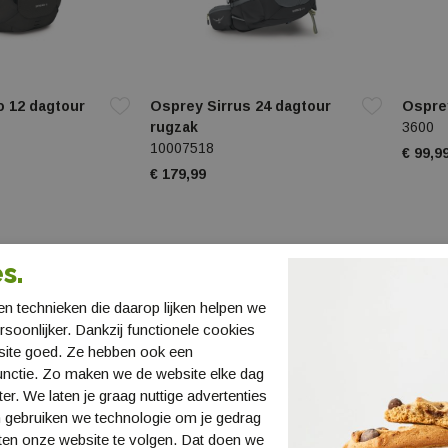
 12 dagtour
Osprey Sirrus 24 dagtour
Osprey
rugzak
3600
10007518
€ 99,9
€ 179,99
s.
n technieken die daarop lijken helpen we
ersoonlijker. Dankzij functionele cookies
site goed. Ze hebben ook een
unctie. Zo maken we de website elke dag
ter. We laten je graag nuttige advertenties
 gebruiken we technologie om je gedrag
ten onze website te volgen. Dat doen we