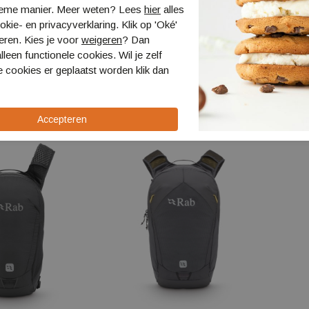
ieme manier. Meer weten? Lees
hier
alles
kie- en privacyverklaring. Klik op 'Oké'
eren. Kies je voor
weigeren
? Dan
Velocity 20
Osprey Syncro 12 dagtour
Ospre
lleen functionele cookies. Wil je zelf
rugzak
Carrie
 cookies er geplaatst worden klik dan
10007313
10005
€ 134,99
€ 324,