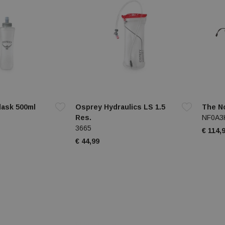
lask 500ml
Osprey Hydraulics LS 1.5
The N
Res.
NF0A3
3665
€ 114,
€ 44,99