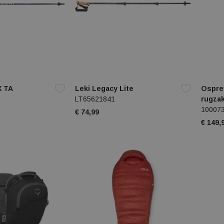
X TA
Leki Legacy Lite
Ospre
LT65621841
rugza
10007
€ 74,99
€ 149,