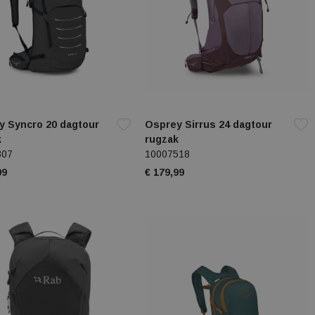
y Syncro 20 dagtour
Osprey Sirrus 24 dagtour
k
rugzak
307
10007518
99
€ 179,99