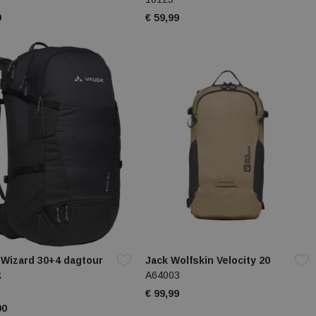
9
€ 59,99
 Wizard 30+4 dagtour
Jack Wolfskin Velocity 20
k
A64003
€ 99,99
00