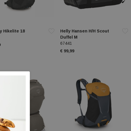
 Hikelite 18
Helly Hansen H/H Scout
Duffel M
67441
9
€ 99,99