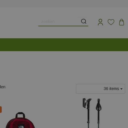
elen
36 items