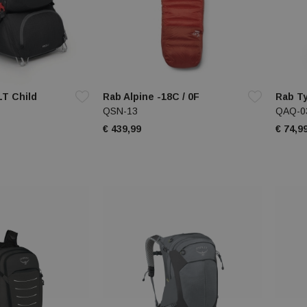
T Child
Rab Alpine -18C / 0F
Rab T
QSN-13
QAQ-0
€ 439,99
€ 74,9