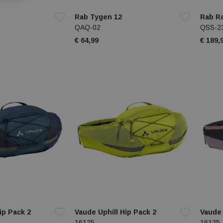
Rab Tygen 12
Rab Ra
QAQ-02
QSS-2
€ 64,99
€ 189,
ip Pack 2
Vaude Uphill Hip Pack 2
Vaude 
16125
16125