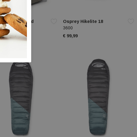
y Poco LT Child
Osprey Hikelite 18
r
3600
964
€ 99,99
99