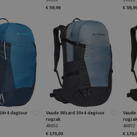
€ 59,99
€ 59,9
24+4 dagtour
Vaude Wizard 30+4 dagtour
Vaude
rugzak
rugza
48652
48652
€ 170,00
€ 170,